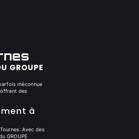
rnes
 DU GROUPE
e parfois méconnue
offrant des
ement à
 Tournes. Avec des
ls du GROUPE