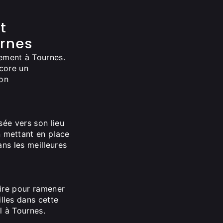
t
rnes
ment à Tournes.
ncore un
son
sée vers son lieu
 mettant en place
ns les meilleures
aire pour ramener
lles dans cette
l à Tournes.